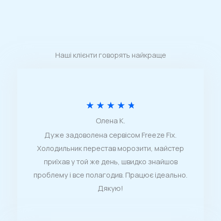
Наші клієнти говорять найкраще
О
★
★
★
★
★
Олена К.
ц
Дуже задоволена сервісом Freeze Fix.
і
Холодильник перестав морозити, майстер
н
приїхав у той же день, швидко знайшов
к
проблему і все полагодив. Працює ідеально.
Дякую!
а
4