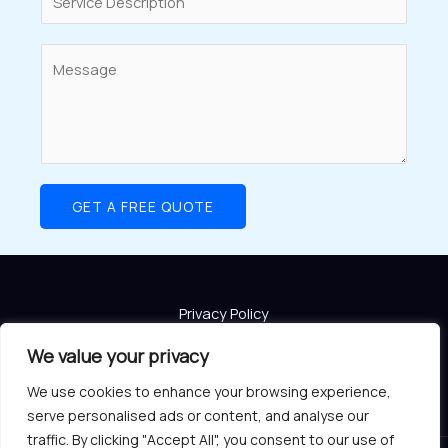
i
i
L
l
n
i
C
*
g
n
o
l
e
m
e
T
m
L
e
e
i
x
n
GET A FREE QUOTE
n
t
t
e
o
T
r
e
M
Privacy Policy
x
e
Public Offer
t
s
We value your privacy
Terms and Conditions
s
We use cookies to enhance your browsing experience,
a
serve personalised ads or content, and analyse our
g
traffic. By clicking "Accept All", you consent to our use of