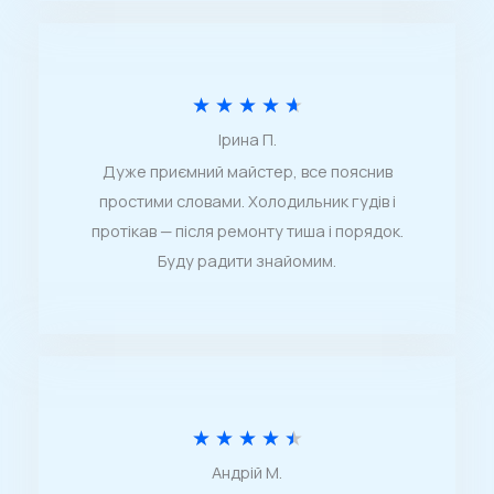
.
8
і
О
★
★
★
★
★
з
Ірина П.
ц
5
Дуже приємний майстер, все пояснив
і
простими словами. Холодильник гудів і
н
протікав — після ремонту тиша і порядок.
к
Буду радити знайомим.
а
4
.
7
О
★
★
★
★
★
і
Андрій М.
ц
з