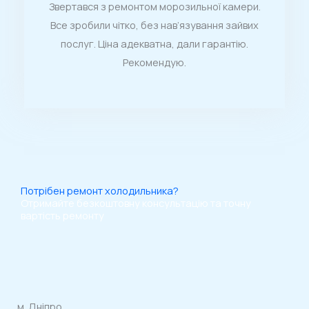
Звертався з ремонтом морозильної камери.
і
5
Все зробили чітко, без нав’язування зайвих
н
послуг. Ціна адекватна, дали гарантію.
к
Рекомендую.
а
4
.
5
і
Потрібен ремонт холодильника?
Отримайте безкоштовну консультацію та точну
з
вартість ремонту
5
м. Дніпро