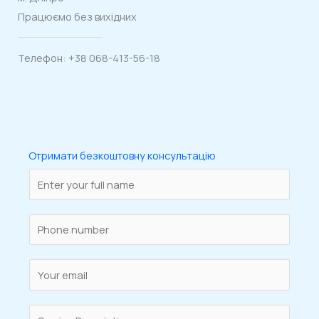
Працюємо без вихідних
Телефон: +38 068-413-56-18
Отримати безкоштовну консультацію
N
a
m
S
e
i
*
n
E
g
m
l
a
S
e